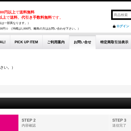
,000円以上
で
送料無料
円以上
で
送料、代引き手数料無料
です。
島は一部異なります。）
ログイン
00円☆ （沖縄は1,000円、離島の方はお問い合わせ下さい。）
AL!
PICK UP ITEM
ご利用案内
お問い合せ
特定商取引法表示
下さい。）
。
STEP 2
STEP 3
内容確認
送信完了