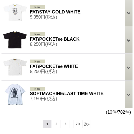
FAT/STAY GOLD WHITE
9,350円
(税込)
FAT/POCKETee BLACK
8,250円
(税込)
FAT/POCKETee WHITE
8,250円
(税込)
SOFTMACHINE/LAST TIME WHITE
7,150円
(税込)
(10件/782件)
...
1
2
3
79
次
»