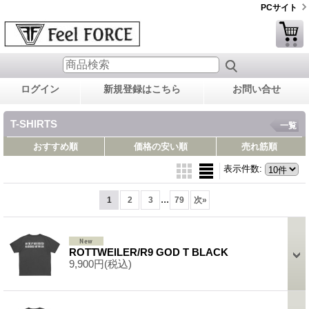
PCサイト
ログイン
新規登録はこちら
お問い合せ
T-SHIRTS
一覧
おすすめ順
価格の安い順
売れ筋順
表示件数
:
...
1
2
3
79
次
»
ROTTWEILER/R9 GOD T BLACK
9,900円
(税込)