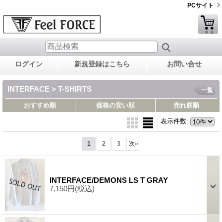
PCサイト
ログイン
新規登録はこちら
お問い合せ
INTERFACE > T-SHIRTS
一覧
おすすめ順
価格の安い順
売れ筋順
表示件数
:
1
2
3
次
»
INTERFACE/DEMONS LS T GRAY
7,150円
(税込)