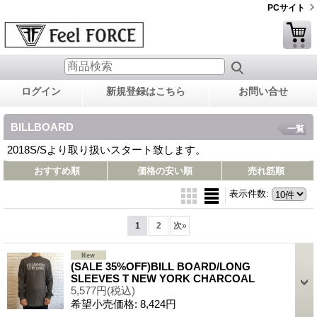
PCサイト
ログイン
新規登録はこちら
お問い合せ
BILLBOARD
一覧
2018S/Sより取り扱いスタート致します。
おすすめ順
価格の安い順
売れ筋順
表示件数
:
1
2
次
»
(SALE 35%OFF)BILL BOARD/LONG
SLEEVES T NEW YORK CHARCOAL
5,577円
(税込)
希望小売価格
:
8,424円