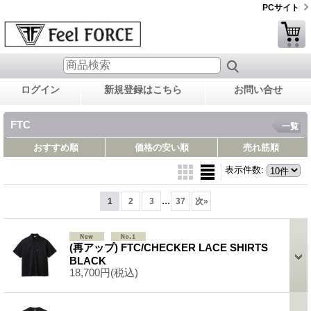
PCサイト
ログイン
新規登録はこちら
お問い合せ
FTC
一覧
おすすめ順
価格の安い順
売れ筋順
表示件数
:
...
1
2
3
37
次
»
(再アップ) FTC/CHECKER LACE SHIRTS
BLACK
18,700円
(税込)