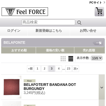
PCサイト
ログイン
新規登録はこちら
お問い合せ
BELAFONTE
一覧
おすすめ順
価格の安い順
売れ筋順
表示件数
:
...
«
前
1
2
3
4
23
次
»
BELAFOTE/RT BANDANA DOT
BURGUNDY
3,245円
(税込)