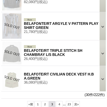
82,080円
(税込)
BELAFONTE/RT ARGYLE V PATTERN PLAY
SHIRT GREEN
21,780円
(税込)
BELAFOTE/RT TRIPLE STITCH SH
CHAMBRAY L/S BLACK
26,400円
(税込)
BELAFOTE/RT CIVILIAN DECK VEST H.B
A.GREEN
36,080円
(税込)
(30件/222件)
...
«
前
1
2
3
4
23
次
»