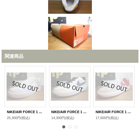
関連商品
NIKE/AIR FORCE 1 EASTER EGG TITANIUM(WHTxSAXxPINK) 307334-531
NIKE/AIR FORCE 1 WHITExLT GRAPHTE(BLACK) 306509-107
NIKE/AIR FORCE 1 PREMIUM METALIC SILVER 312945-061
25,300円
(税込)
14,300円
(税込)
17,600円
(税込)