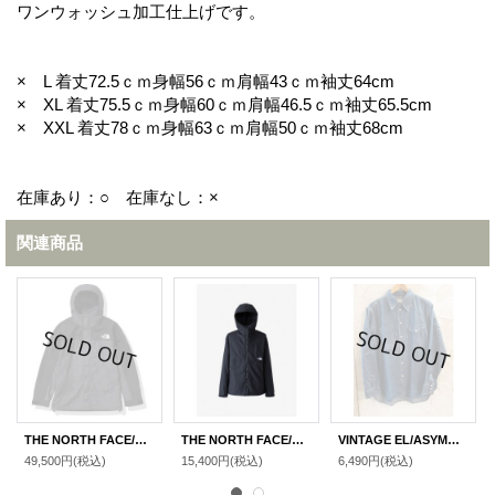
ワンウォッシュ加工仕上げです。
× L 着丈72.5ｃｍ身幅56ｃｍ肩幅43ｃｍ袖丈64cm
× XL 着丈75.5ｃｍ身幅60ｃｍ肩幅46.5ｃｍ袖丈65.5cm
× XXL 着丈78ｃｍ身幅63ｃｍ肩幅50ｃｍ袖丈68cm
在庫あり：○ 在庫なし：×
関連商品
THE NORTH FACE/MOUNTAIN LIGHT DENIM JACKET NYLON BLACK DENIM
THE NORTH FACE/COMPACT JACKET BLACK
VINTAGE EL/ASYMMENTLY DENIM SHIRTS BLUE
49,500円
(税込)
15,400円
(税込)
6,490円
(税込)