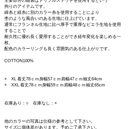
主要部分の縫製はトリプルステッチを使用するという
拘りのアイテムです。
緯糸と経糸に別のカラー糸を使用することにより
杢のような風合いのある生地に仕上げています。
通常にフランネル生地に比べ厚手で重厚なビエラ生地を使用
することで
耐久性に優れ長く愛用することができ経年変化を楽しめる一
枚。
配色のカラーリングも良く雰囲気のある仕上がりです。
COTTON100%
× XL 着丈78ｃｍ身幅57ｃｍ肩幅47ｃｍ袖丈64cm
× XXL 着丈78ｃｍ身幅59ｃｍ肩幅48ｃｍ袖丈65cm
在庫あり：○ 在庫なし：×
他のカラーの写真は仕様の参考として下さい。
サイズに個体差があります。予めご了承下さい。