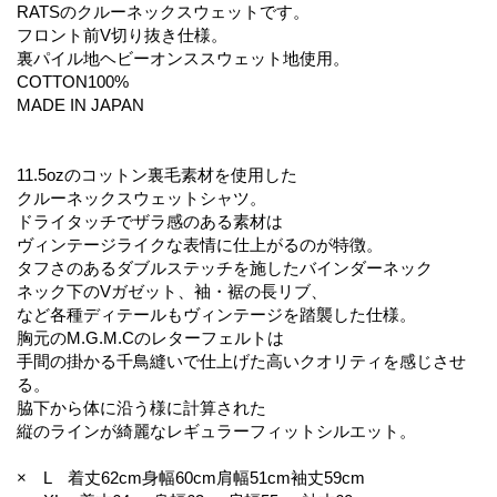
RATSのクルーネックスウェットです。
フロント前V切り抜き仕様。
裏パイル地ヘビーオンススウェット地使用。
COTTON100%
MADE IN JAPAN
11.5ozのコットン裏毛素材を使用した
クルーネックスウェットシャツ。
ドライタッチでザラ感のある素材は
ヴィンテージライクな表情に仕上がるのが特徴。
タフさのあるダブルステッチを施したバインダーネック
ネック下のVガゼット、袖・裾の長リブ、
など各種ディテールもヴィンテージを踏襲した仕様。
胸元のM.G.M.Cのレターフェルトは
手間の掛かる千鳥縫いで仕上げた高いクオリティを感じさせ
る。
脇下から体に沿う様に計算された
縦のラインが綺麗なレギュラーフィットシルエット。
× L 着丈62cm身幅60cm肩幅51cm袖丈59cm