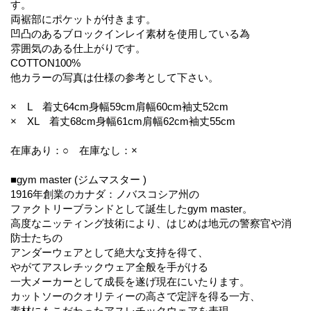
す。
両裾部にポケットが付きます。
凹凸のあるブロックインレイ素材を使用している為
雰囲気のある仕上がりです。
COTTON100%
他カラーの写真は仕様の参考として下さい。
× L 着丈64cm身幅59cm肩幅60cm袖丈52cm
× XL 着丈68cm身幅61cm肩幅62cm袖丈55cm
在庫あり：○ 在庫なし：×
■gym master (ジムマスター )
1916年創業のカナダ：ノバスコシア州の
ファクトリーブランドとして誕生したgym master。
高度なニッティング技術により、はじめは地元の警察官や消
防士たちの
アンダーウェアとして絶大な支持を得て、
やがてアスレチックウェア全般を手がける
一大メーカーとして成長を遂げ現在にいたります。
カットソーのクオリティーの高さで定評を得る一方、
素材にもこだわったアスレチックウェアを表現。