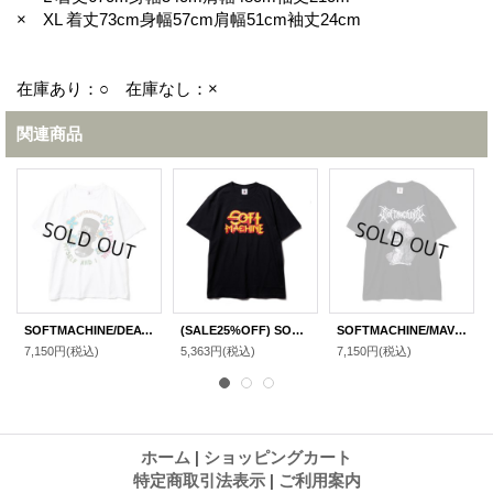
× XL 着丈73cm身幅57cm肩幅51cm袖丈24cm
在庫あり：○ 在庫なし：×
関連商品
SOFTMACHINE/DEATH SOUL T WHITE
(SALE25%OFF) SOFTMACHINE/MADMAN T BLACK
SOFTMACHINE/MAVERICK T BLACK
7,150円
(税込)
5,363円
(税込)
7,150円
(税込)
ホーム
|
ショッピングカート
特定商取引法表示
|
ご利用案内