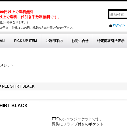
,000円以上
で
送料無料
円以上
で
送料、代引き手数料無料
です。
島は一部異なります。）
ログイン
00円☆ （沖縄は1,000円、離島の方はお問い合わせ下さい。）
AL!
PICK UP ITEM
ご利用案内
お問い合せ
特定商取引法表示
下さい。）
。
D NEL SHIRT BLACK
SHIRT BLACK
FTCのシャツジャケットです。
両胸にフラップ付きのポケット