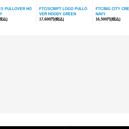
IES PULLOVER HO
FTC/SCRIPT LOGO PULLO
FTC/BIG CITY CR
Y
VER HOODY GREEN
NAVY
(税込)
17,600円
(税込)
16,500円
(税込)