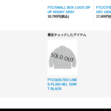
FTC/SMALL BOX LOGO ZIP
FTC/CIT
UP HOODY GRAY
ODY GRA
18,700円
(税込)
17,600円
最近チェックしたアイテム
FTC/QUILTED LINE
D PLAID NEL SHIR
T BLACK