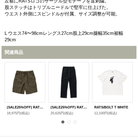
左裾にRATSロゴのサークル型モチーフを直刺繍。
股ステッチはトリプルニードルで堅牢に仕上げた。
ウエスト外側にスピンドルが付属、サイズ調整が可能。
L ウエス74〜98cmレングス27cm股上29cm腿幅35cm裾幅
29cm
関連商品
(SALE25%OFF) RATS/LINEN EASY SHORTS KHAKI
(SALE25%OFF) RATS/LINEN EASY PANTS BLACK
RATS/BOLT T WHITE
18,975円
(税込)
20,625円
(税込)
12,100円
(税込)