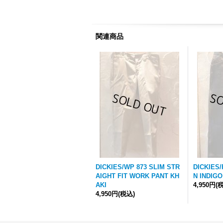
関連商品
DICKIES/WP 873 SLIM STR
DICKIES
AIGHT FIT WORK PANT KH
N INDIGO
AKI
4,950円
(
4,950円
(税込)