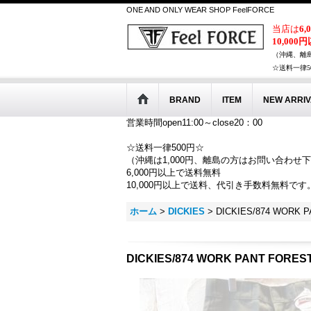
ONE AND ONLY WEAR SHOP FeelFORCE
当店は
6
10,000
（沖縄、離
☆送料一律5
BRAND
ITEM
NEW ARRIV
営業時間open11:00～close20：00
☆送料一律500円☆
（沖縄は1,000円、離島の方はお問い合わせ
6,000円以上で送料無料
10,000円以上で送料、代引き手数料無料です
ホーム
>
DICKIES
>
DICKIES/874 WORK 
DICKIES/874 WORK PANT FORES