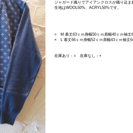
ジャガード織りでアイアンクロスが織り込ま
生地はWOOL50%、ACRYL50%です。
○ M 着丈63ｃｍ身幅50ｃｍ肩幅40ｃｍ袖丈
× L 着丈66ｃｍ身幅52ｃｍ肩幅43ｃｍ袖丈6
在庫あり：○ 在庫なし：×