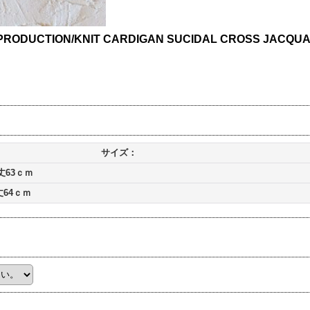
 PRODUCTION/KNIT CARDIGAN SUCIDAL CROSS JACQU
サイズ：
丈63ｃｍ
丈64ｃｍ