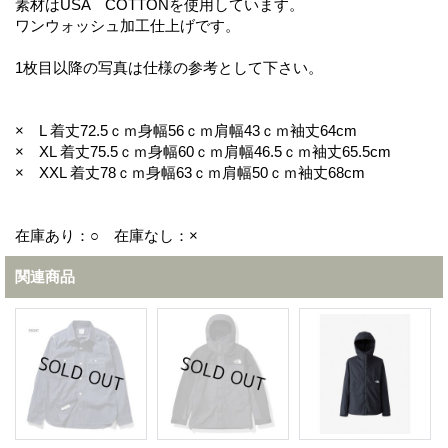
素材はUSA COTTONを使用しています。
ワンウォッシュ加工仕上げです。
1枚目以降の写真は仕様の参考として下さい。
× L 着丈72.5ｃｍ身幅56ｃｍ肩幅43ｃｍ袖丈64cm
× XL 着丈75.5ｃｍ身幅60ｃｍ肩幅46.5ｃｍ袖丈65.5cm
× XXL 着丈78ｃｍ身幅63ｃｍ肩幅50ｃｍ袖丈68cm
在庫あり：○ 在庫なし：×
関連商品