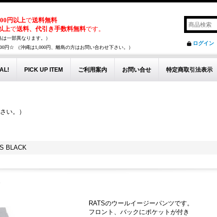
,000円以上
で
送料無料
円以上
で
送料、代引き手数料無料
です。
島は一部異なります。）
ログイン
00円☆ （沖縄は1,000円、離島の方はお問い合わせ下さい。）
AL!
PICK UP ITEM
ご利用案内
お問い合せ
特定商取引法表示
下さい。）
。
S BLACK
K
RATSのウールイージーパンツです。
フロント、バックにポケットが付き