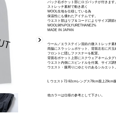
バック右ポケット部にロゴパッチが付きます
ストレッチ素材で動き易く
WOOL生地を仕様している為
保温性にも優れたアイテムです。
ウエスト部はリブ＆コードによりサイズ調節
WOOL98%POLYURETHANE2%
MADE IN JAPAN
ウール／エラステイン混紡の微ストレッチ素
両脇にスラッシュポケット、背面左右に片玉
フロントに隠しファスナーを配置。
背面右ポケット上部にスクウェアネームタグ
ウエスト内側にスピンドルを付属、サイズ調
ウエスト・腿周りにゆとりのあるシルエット
L ウエスト72-92cmレングス78cm股上29cm
他カラーは仕様の参考として下さい。