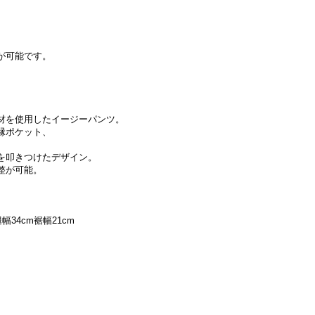
。
が可能です。
材を使用したイージーパンツ。
縁ポケット、
を叩きつけたデザイン。
整が可能。
。
腿幅34cm裾幅21cm