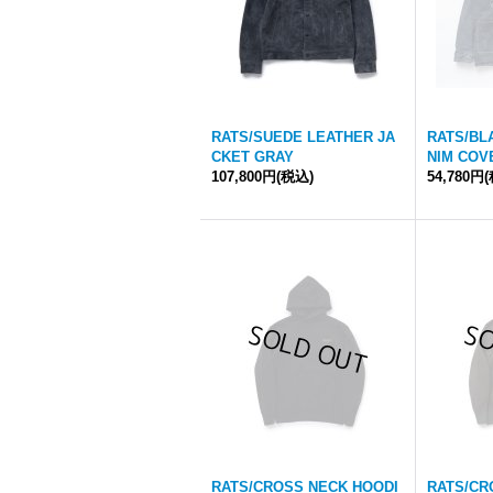
RATS/SUEDE LEATHER JA
RATS/BL
CKET GRAY
NIM COV
107,800円
(税込)
54,780円
RATS/CROSS NECK HOODI
RATS/CR