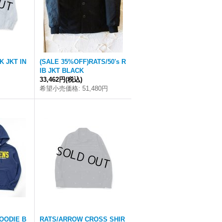
 JKT IN
(SALE 35%OFF)RATS/50's R
IB JKT BLACK
33,462円
(税込)
希望小売価格
:
51,480円
OODIE B
RATS/ARROW CROSS SHIR