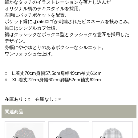
細かなタッチのイラストレーションを落とし込んだ
オリジナル柄のテキスタイルを採用。
左胸にパッチポケットを配置、
ポケット縁にはratsロゴが刺繍されたピスネームを挟みこみ。
袖口はシングルカフ仕様、
裾はクラシックなボックス型とクラシックな意匠を採用した
デザイン。
身幅にややゆとりのあるボクシーなシルエット。
ワンウォッシュ仕上げ。
○ L 着丈70cm身幅57.5cm肩幅49cm袖丈61cm
× XL 着丈72cm身幅60cm肩幅52cm袖丈62cm
在庫あり：○ 在庫なし：×
関連商品