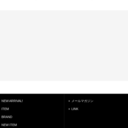
NEW ARRIVAL!
メールマガジン
ITEM
LINK
BRAND
NEW ITEM