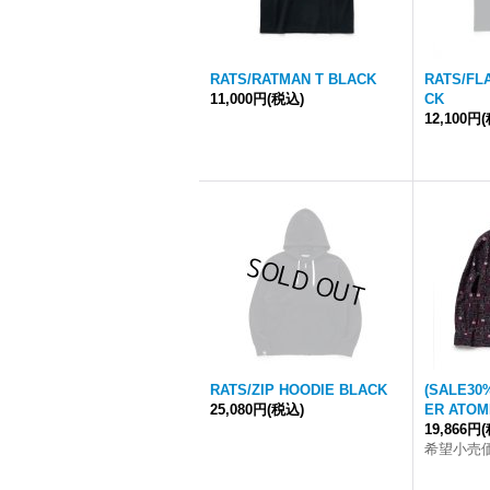
RATS/RATMAN T BLACK
RATS/FL
11,000円
(税込)
CK
12,100円
RATS/ZIP HOODIE BLACK
(SALE30
25,080円
(税込)
ER ATOM
19,866円
希望小売