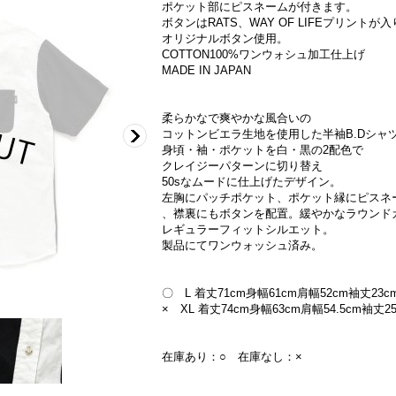
ポケット部にピスネームが付きます。
ボタンはRATS、WAY OF LIFEプリントが入
オリジナルボタン使用。
COTTON100%ワンウォシュ加工仕上げ
MADE IN JAPAN
柔らかなで爽やかな風合いの
コットンビエラ生地を使用した半袖B.Dシャ
身頃・袖・ポケットを白・黒の2配色で
クレイジーパターンに切り替え
50sなムードに仕上げたデザイン。
左胸にパッチポケット、ポケット縁にピスネ
、襟裏にもボタンを配置。緩やかなラウンド
レギュラーフィットシルエット。
製品にてワンウォッシュ済み。
〇 L 着丈71cm身幅61cm肩幅52cm袖丈23c
× XL 着丈74cm身幅63cm肩幅54.5cm袖丈2
在庫あり：○ 在庫なし：×