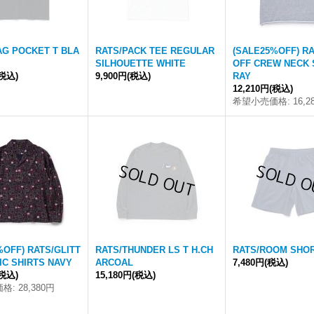
AG POCKET T BLA
RATS/PACK TEE REGULAR
(SALE25%OFF) R
SILHOUETTE WHITE
OFF CREW NECK 
(税込)
9,900円
(税込)
RAY
12,210円
(税込)
希望小売価格
:
16,2
%OFF) RATS/GLITT
RATS/THUNDER LS T H.CH
RATS/ROOM SHO
IC SHIRTS NAVY
ARCOAL
7,480円
(税込)
(税込)
15,180円
(税込)
価格
:
28,380円