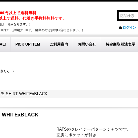
,000円以上
で
送料無料
円以上
で
送料、代引き手数料無料
です。
島は一部異なります。）
ログイン
00円☆ （沖縄は1,000円、離島の方はお問い合わせ下さい。）
AL!
PICK UP ITEM
ご利用案内
お問い合せ
特定商取引法表示
下さい。）
。
/S SHIRT WHITExBLACK
T WHITExBLACK
RATSのクレイジーパターンシャツです。
左胸にポケットが付き