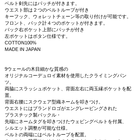
ベルト剣先にはパッチが付きます。
ウエスト部は２つのベルトループが付き
キーフック、ウォレットチェーン等の取り付けが可能です。
フロント、バック計４つのポケットが付きます。
バック右ポケット上部にパッチが付き
左ポケットはボタン仕様です。
COTTON100%
MADE IN JAPAN
9ウェールの木目細かな質感の
オリジナルコーデュロイ素材を使用したクライミングパン
ツ。
両脇にスラッシュポケット、背面左右に両玉縁ポケットを配
置。
背面右腰にスクウェア型織ネームを叩きつけ。
ウエストにはブランドロゴがエングレービングされた
プラスチック製バックル・
先端にネームタグを叩きつけたウェビングベルトを付属、
シルエット調整が可能な仕様。
ベルトの両端にはベルトループを配置。