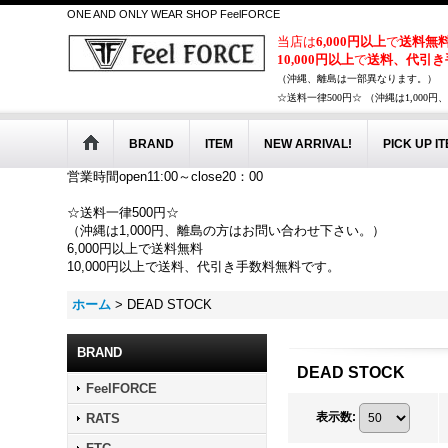
ONE AND ONLY WEAR SHOP FeelFORCE
当店は
6,000円以上
で
送料無
10,000円以上
で
送料、代引き
（沖縄、離島は一部異なります。）
☆送料一律500円☆ （沖縄は1,00
BRAND
ITEM
NEW ARRIVAL!
PICK UP I
営業時間open11:00～close20：00
☆送料一律500円☆
（沖縄は1,000円、離島の方はお問い合わせ下さい。）
6,000円以上で送料無料
10,000円以上で送料、代引き手数料無料です。
ホーム
>
DEAD STOCK
BRAND
DEAD STOCK
FeelFORCE
表示数
:
RATS