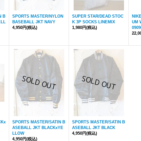
N B
SPORTS MASTER/NYLON
SUPER STAR/DEAD STOC
NIK
ELL
BASEBALL JKT NAVY
K 3P SOCKS LINEMIX
UM 
4,950円
(税込)
1,980円
(税込)
0909
22,
CKx
SPORTS MASTER/SATIN B
SPORTS MASTER/SATIN B
ASEBALL JKT BLACKxYE
ASEBALL JKT BLACK
LLOW
4,950円
(税込)
4,950円
(税込)