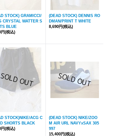
AD STOCK) GRAMICCI/
(DEAD STOCK) DENNIS RO
'S CRYSTAL WATTER S
DMAN/PRINT T WHITE
TS BLUE
8,690円
(税込)
90円
(税込)
AD STOCK)NIKE/ACG C
(DEAD STOCK) NIKE/ZOO
O SHORTS BLACK
M AIR URL NAVYxSAX 305
90円
(税込)
997
15,400円
(税込)