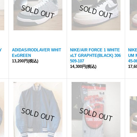
Y
ADIDAS/RODLAVER WHIT
NIKE/AIR FORCE 1 WHITE
NIK
ExGREEN
xLT GRAPHTE(BLACK) 306
UM 
13,200円
(税込)
509-107
45-0
14,300円
(税込)
17,