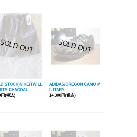
AD STOCK)NIKE/TWILL
ADIDAS/OREGON CAMO M
RTS CHACOAL
ILITARY
90円
(税込)
14,300円
(税込)