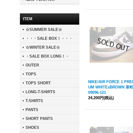
ITEM
☆SUMMER SALE☆
・・・SALE BOX！・・・
☆WINTER SALE☆
・SALE BOX LONG！・
OUTER
TOPS
NIKE/AIR FORCE 1 PRE
TOPS SHORT
UM WHITExBROWN 茶蛇
LONG-T-SHIRTS
09096-121
24,200円
(税込)
T-SHIRTS
PANTS
SHORT PANTS
SHOES