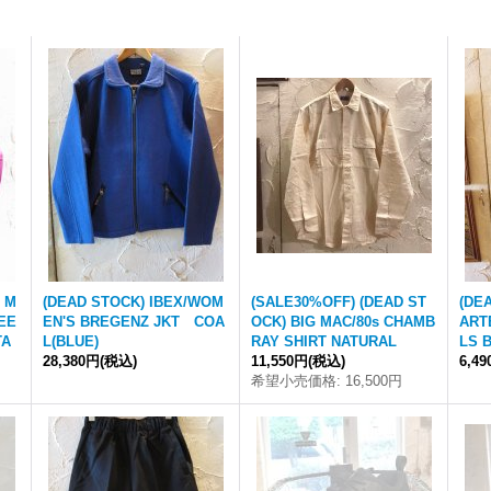
 M
(DEAD STOCK) IBEX/WOM
(SALE30%OFF) (DEAD ST
(DE
EE
EN'S BREGENZ JKT COA
OCK) BIG MAC/80s CHAMB
ART
TA
L(BLUE)
RAY SHIRT NATURAL
LS 
28,380円
(税込)
11,550円
(税込)
6,4
希望小売価格
:
16,500円