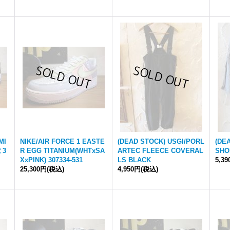
MI
NIKE/AIR FORCE 1 EASTE
(DEAD STOCK) USGI/PORL
(DE
 3
R EGG TITANIUM(WHTxSA
ARTEC FLEECE COVERAL
SHO
XxPINK) 307334-531
LS BLACK
5,3
25,300円
(税込)
4,950円
(税込)