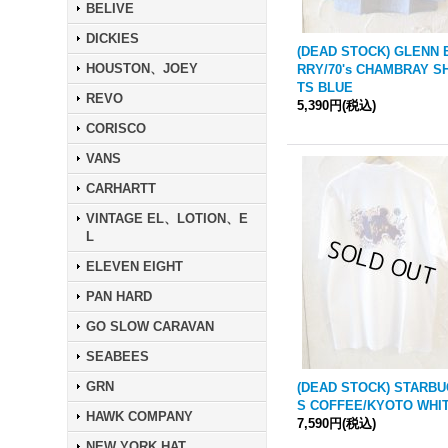
BELIVE
DICKIES
(DEAD STOCK) GLENN 
HOUSTON、JOEY
RRY/70's CHAMBRAY S
TS BLUE
REVO
5,390円
(税込)
CORISCO
VANS
CARHARTT
VINTAGE EL、LOTION、E
L
ELEVEN EIGHT
PAN HARD
GO SLOW CARAVAN
SEABEES
GRN
(DEAD STOCK) STARB
S COFFEE/KYOTO WHI
HAWK COMPANY
7,590円
(税込)
NEW YORK HAT