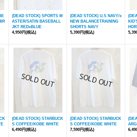
BE
(DEAD STOCK) SPORTS M
(DEAD STOCK) U.S NAVY/x
(DE
HIR
ASTER/SATIN BASEBALL
NEW BALANCETRAINING
KID
JKT REDxBLUE
SHORTS NAVY
HOR
4,950円
(税込)
5,390円
(税込)
5,3
UCK
(DEAD STOCK) STARBUCK
(DEAD STOCK) STARBUCK
(DE
TE
S COFFEE/KOBE WHITE
S COFFEE/KOBE WHITE
ARG
6,490円
(税込)
7,590円
(税込)
6,4