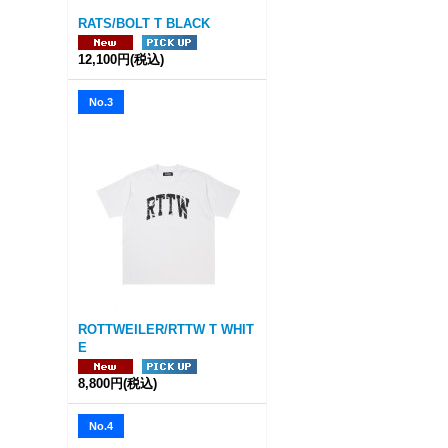
RATS/BOLT T BLACK
12,100円
(税込)
No.3
ROTTWEILER/RTTW T WHIT
E
8,800円
(税込)
No.4