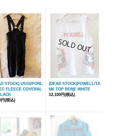
AD STOCK) USGI/PORL
(DEAD STOCK)POWELL/TA
EC FLEECE COVERAL
NK TOP BONE WHITE
BLACK
12,100円
(税込)
90円
(税込)