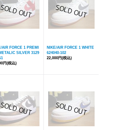
E/AIR FORCE 1 PREMI
NIKE/AIR FORCE 1 WHITE
METALIC SILVER 3129
624040-102
61
22,000円
(税込)
600円
(税込)