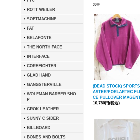
FTC
38
件
ROTT WEILER
SOFTMACHINE
FAT
BELAFONTE
THE NORTH FACE
INTERFACE
COREFIGHTER
GLAD HAND
GANGSTERVILLE
(DEAD STOCK) SPORTS
ASTER/PORLARTEC FL
WOLFMAN BARBER SHO
CE PULLOVER MAGEN
P
10,780円
(税込)
GROK LEATHER
SUNNY C SIDER
BILLBOARD
BONES AND BOLTS