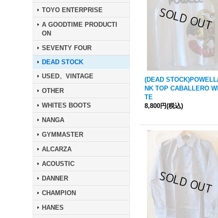
TOYO ENTERPRISE
A GOODTIME PRODUCTI
ON
SEVENTY FOUR
DEAD STOCK
USED、VINTAGE
(DEAD STOCK)POWELL
NK TOP CABALLERO W
OTHER
TE
WHITES BOOTS
8,800円
(税込)
NANGA
GYMMASTER
ALCARZA
ACOUSTIC
DANNER
CHAMPION
HANES