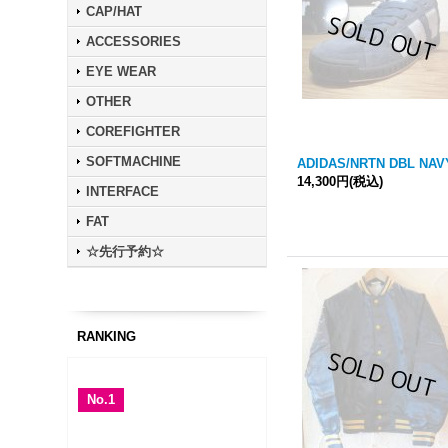
CAP/HAT
ACCESSORIES
EYE WEAR
OTHER
COREFIGHTER
SOFTMACHINE
ADIDAS/NRTN DBL NAV
14,300円
(税込)
INTERFACE
FAT
☆先行予約☆
RANKING
No.1