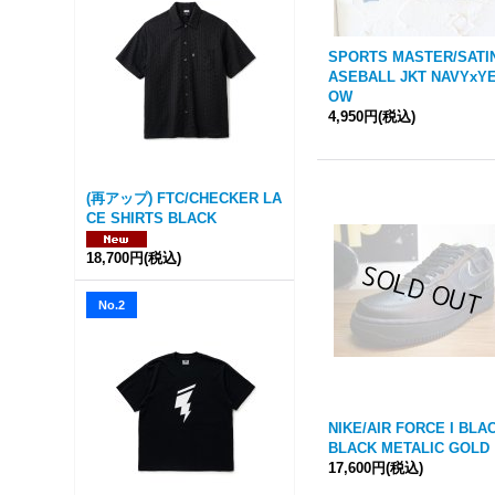
SPORTS MASTER/SATI
ASEBALL JKT NAVYxY
OW
4,950円
(税込)
(再アップ) FTC/CHECKER LA
CE SHIRTS BLACK
18,700円
(税込)
No.2
NIKE/AIR FORCE I BLA
BLACK METALIC GOLD
17,600円
(税込)